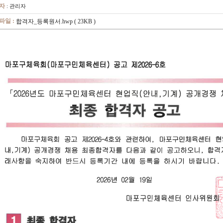
자
: 관리자
파일 :
합격자_등록원서.hwp
( 23KB )