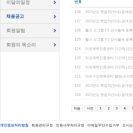
이달의일정
번호
128
2023년도 현업직(안내) 공
채용공고
127
2023년도 현업직(안내) 공개
회원알림
126
헬스 소그룹 P.T 강사풀제 등록
125
헬스 소그룹 P.T 강사풀제 등
회원의 목소리
124
마포체력인증센터 기간제 (건
123
마포체력인증센터 기간제 (건
122
마포체력인증센터 기간제 (건
121
마포구민체육센터 볼링(프리랜
120
2023년도 현업직(안내) 공
119
2023년도 현업직(안내) 공개
처음
이전
1
2
3
4
개인정보처리방침
회원관리규정
민원사무처리규정
이메일무단수집거부
오시는