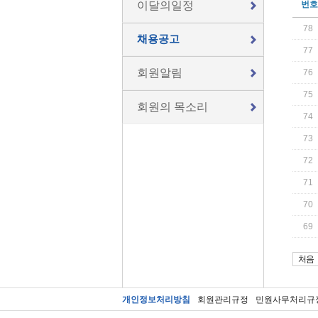
이달의일정
번호
78
채용공고
77
회원알림
76
75
회원의 목소리
74
73
72
71
70
69
처음
개인정보처리방침
회원관리규정
민원사무처리규