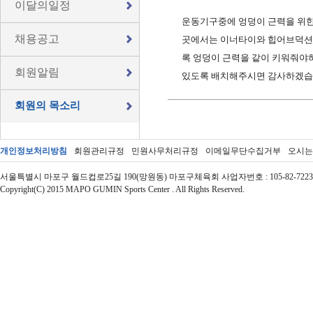
이달의일정
운동기구중에 엉덩이 근력을 위한
채용공고
곳에서는 이너타이와 힙어브덕션을
록 엉덩이 근력을 같이 키워줘야하는
회원알림
있도록 배치해주시면 감사하겠습
회원의 목소리
개인정보처리방침
회원관리규정
민원사무처리규정
이메일무단수집거부
오시는
서울특별시 마포구 월드컵로25길 190(망원동) 마포구체육회 사업자번호 : 105-82-72237 | 대표자 : 
Copyright(C) 2015 MAPO GUMIN Sports Center . All Rights Reserved.