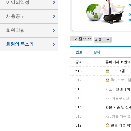
이달의일정
채용공고
회원알림
회원의 목소리
번호
상태
공지
홈페이지 회원의
프로그램
518
Re : 프로그
517
516
마포구민센터 체육
515
Re : 마포구민센
514
환불 기준 및 산
513
Re : 환불 기준
환불 기준 확
512