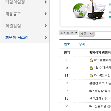
이달의일정
채용공고
회원알림
회원의 목소리
번호
상태
공지
홈페이지 회원의
Re : 용품비
86
4월 수강신청
85
Re : 4월 
84
83
볼링장 락커 사
82
Re : 볼링장 락
81
신규회원 신청 가
80
Re : 신규회원 