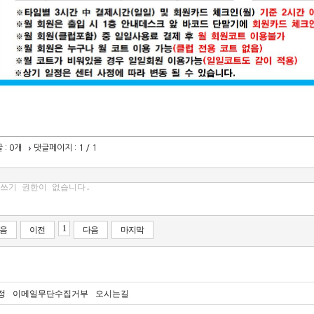
글
: 0개
댓글페이지
: 1 / 1
1
음
이전
다음
마지막
정
이메일무단수집거부
오시는길